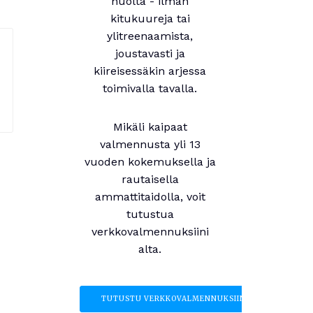
huolta - ilman
kitukuureja tai
ylitreenaamista,
joustavasti ja
kiireisessäkin arjessa
toimivalla tavalla.
Mikäli kaipaat
valmennusta yli 13
vuoden kokemuksella ja
rautaisella
ammattitaidolla, voit
tutustua
verkkovalmennuksiini
alta.
TUTUSTU VERKKOVALMENNUKSIIN