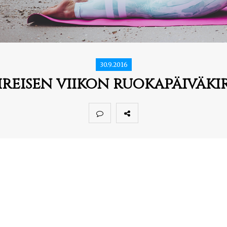
30.9.2016
ireisen viikon ruokapäiväki