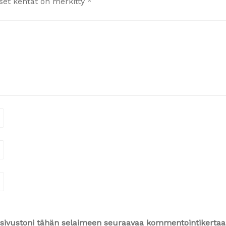
iset kentät on merkitty
*
ja sivustoni tähän selaimeen seuraavaa kommentointikertaa