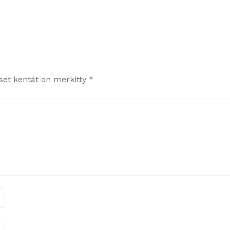
iset kentät on merkitty
*