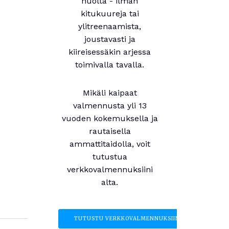
huolta - ilman
kitukuureja tai
ylitreenaamista,
joustavasti ja
kiireisessäkin arjessa
toimivalla tavalla.
Mikäli kaipaat
valmennusta yli 13
vuoden kokemuksella ja
rautaisella
ammattitaidolla, voit
tutustua
verkkovalmennuksiini
alta.
TUTUSTU VERKKOVALMENNUKSIIN