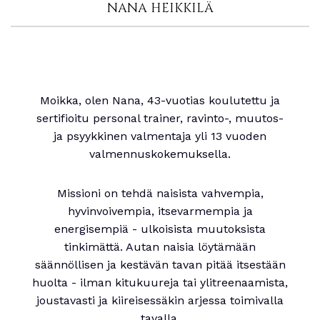
NANA HEIKKILÄ
Moikka, olen Nana, 43-vuotias koulutettu ja
sertifioitu personal trainer, ravinto-, muutos-
ja psyykkinen valmentaja yli 13 vuoden
valmennuskokemuksella.
Missioni on tehdä naisista vahvempia,
hyvinvoivempia, itsevarmempia ja
energisempiä - ulkoisista muutoksista
tinkimättä. Autan naisia löytämään
säännöllisen ja kestävän tavan pitää itsestään
huolta - ilman kitukuureja tai ylitreenaamista,
joustavasti ja kiireisessäkin arjessa toimivalla
tavalla.