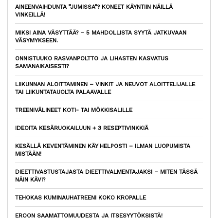
AINEENVAIHDUNTA ”JUMISSA”? KONEET KÄYNTIIN NÄILLÄ
VINKEILLÄ!
MIKSI AINA VÄSYTTÄÄ? – 5 MAHDOLLISTA SYYTÄ JATKUVAAN
VÄSYMYKSEEN.
ONNISTUUKO RASVANPOLTTO JA LIHASTEN KASVATUS
SAMANAIKAISESTI?
LIIKUNNAN ALOITTAMINEN – VINKIT JA NEUVOT ALOITTELIJALLE
TAI LIIKUNTATAUOLTA PALAAVALLE
TREENIVÄLINEET KOTI- TAI MÖKKISALILLE
IDEOITA KESÄRUOKAILUUN + 3 RESEPTIVINKKIÄ
KESÄLLÄ KEVENTÄMINEN KÄY HELPOSTI – ILMAN LUOPUMISTA
MISTÄÄN!
DIEETTIVASTUSTAJASTA DIEETTIVALMENTAJAKSI – MITEN TÄSSÄ
NÄIN KÄVI?
TEHOKAS KUMINAUHATREENI KOKO KROPALLE
EROON SAAMATTOMUUDESTA JA ITSESYYTÖKSISTÄ!