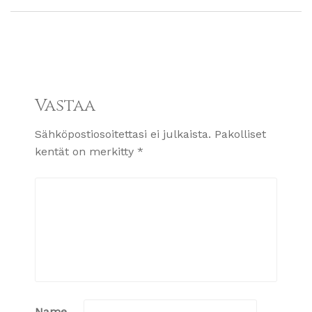
Vastaa
Sähköpostiosoitettasi ei julkaista.
Pakolliset
kentät on merkitty
*
Name