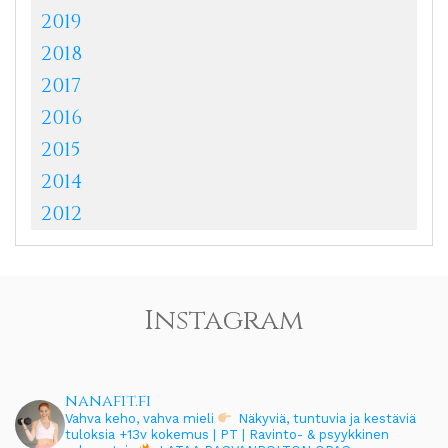
2019
2018
2017
2016
2015
2014
2012
Instagram
nanafit.fi
Vahva keho, vahva mieli
Näkyviä, tuntuvia ja kestäviä
tuloksia
+13v kokemus | PT | Ravinto- & psyykkinen