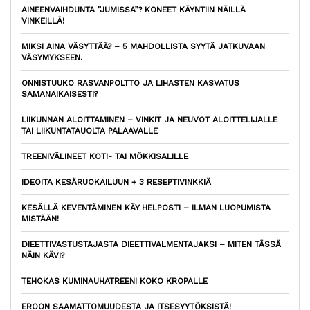
AINEENVAIHDUNTA ”JUMISSA”? KONEET KÄYNTIIN NÄILLÄ
VINKEILLÄ!
MIKSI AINA VÄSYTTÄÄ? – 5 MAHDOLLISTA SYYTÄ JATKUVAAN
VÄSYMYKSEEN.
ONNISTUUKO RASVANPOLTTO JA LIHASTEN KASVATUS
SAMANAIKAISESTI?
LIIKUNNAN ALOITTAMINEN – VINKIT JA NEUVOT ALOITTELIJALLE
TAI LIIKUNTATAUOLTA PALAAVALLE
TREENIVÄLINEET KOTI- TAI MÖKKISALILLE
IDEOITA KESÄRUOKAILUUN + 3 RESEPTIVINKKIÄ
KESÄLLÄ KEVENTÄMINEN KÄY HELPOSTI – ILMAN LUOPUMISTA
MISTÄÄN!
DIEETTIVASTUSTAJASTA DIEETTIVALMENTAJAKSI – MITEN TÄSSÄ
NÄIN KÄVI?
TEHOKAS KUMINAUHATREENI KOKO KROPALLE
EROON SAAMATTOMUUDESTA JA ITSESYYTÖKSISTÄ!