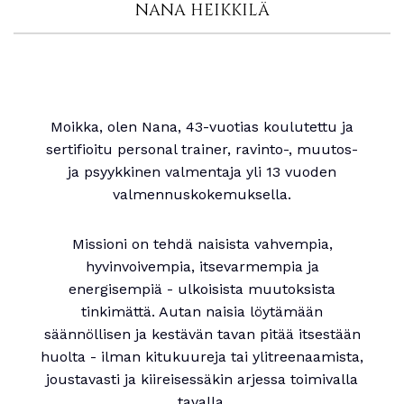
NANA HEIKKILÄ
Moikka, olen Nana, 43-vuotias koulutettu ja
sertifioitu personal trainer, ravinto-, muutos-
ja psyykkinen valmentaja yli 13 vuoden
valmennuskokemuksella.
Missioni on tehdä naisista vahvempia,
hyvinvoivempia, itsevarmempia ja
energisempiä - ulkoisista muutoksista
tinkimättä. Autan naisia löytämään
säännöllisen ja kestävän tavan pitää itsestään
huolta - ilman kitukuureja tai ylitreenaamista,
joustavasti ja kiireisessäkin arjessa toimivalla
tavalla.