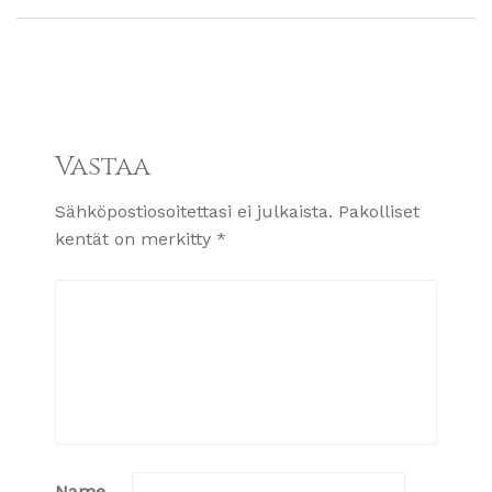
Vastaa
Sähköpostiosoitettasi ei julkaista.
Pakolliset
kentät on merkitty
*
Name