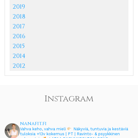
2019
2018
2017
2016
2015
2014
2012
Instagram
nanafit.fi
Vahva keho, vahva mieli
Näkyviä, tuntuvia ja kestäviä
tuloksia
+13v kokemus | PT | Ravinto- & psyykkinen