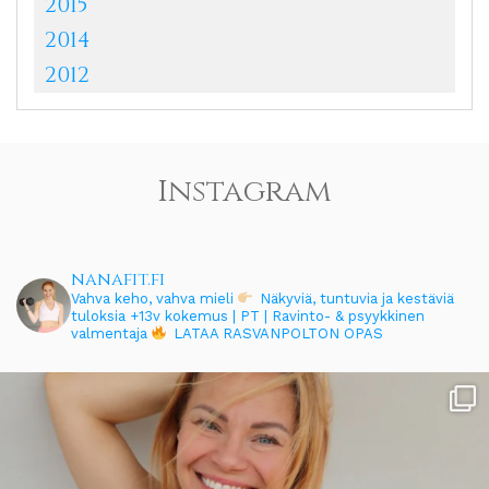
2015
2014
2012
Instagram
nanafit.fi
Vahva keho, vahva mieli
Näkyviä, tuntuvia ja kestäviä
tuloksia
+13v kokemus | PT | Ravinto- & psyykkinen
valmentaja
LATAA RASVANPOLTON OPAS