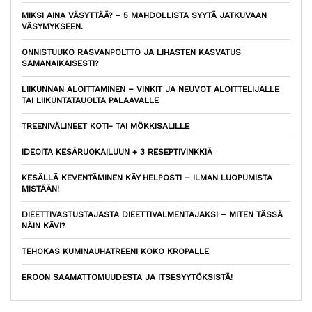
MIKSI AINA VÄSYTTÄÄ? – 5 MAHDOLLISTA SYYTÄ JATKUVAAN
VÄSYMYKSEEN.
ONNISTUUKO RASVANPOLTTO JA LIHASTEN KASVATUS
SAMANAIKAISESTI?
LIIKUNNAN ALOITTAMINEN – VINKIT JA NEUVOT ALOITTELIJALLE
TAI LIIKUNTATAUOLTA PALAAVALLE
TREENIVÄLINEET KOTI- TAI MÖKKISALILLE
IDEOITA KESÄRUOKAILUUN + 3 RESEPTIVINKKIÄ
KESÄLLÄ KEVENTÄMINEN KÄY HELPOSTI – ILMAN LUOPUMISTA
MISTÄÄN!
DIEETTIVASTUSTAJASTA DIEETTIVALMENTAJAKSI – MITEN TÄSSÄ
NÄIN KÄVI?
TEHOKAS KUMINAUHATREENI KOKO KROPALLE
EROON SAAMATTOMUUDESTA JA ITSESYYTÖKSISTÄ!