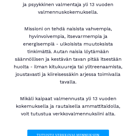
ja psyykkinen valmentaja yli 13 vuoden
valmennuskokemuksella.
Missioni on tehdä naisista vahvempia,
hyvinvoivempia, itsevarmempia ja
energisempiä - ulkoisista muutoksista
tinkimättä. Autan naisia löytämään
säännöllisen ja kestävän tavan pitää itsestään
huolta - ilman kitukuureja tai ylitreenaamista,
joustavasti ja kiireisessäkin arjessa toimivalla
tavalla.
Mikäli kaipaat valmennusta yli 13 vuoden
kokemuksella ja rautaisella ammattitaidolla,
voit tutustua verkkovalmennuksiini alta.
TUTUSTU VERKKOVALMENNUKSIIN