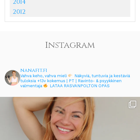
2014
2012
Instagram
nanafit.fi
Vahva keho, vahva mieli
Näkyviä, tuntuvia ja kestäviä
tuloksia
+13v kokemus | PT | Ravinto- & psyykkinen
valmentaja
LATAA RASVANPOLTON OPAS