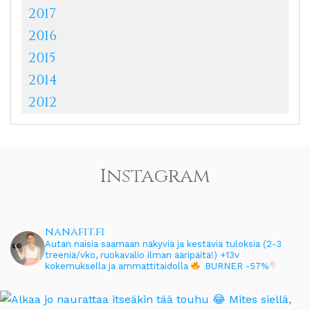
2017
2016
2015
2014
2012
Instagram
nanafit.fi
Autan naisia saamaan näkyviä ja kestäviä tuloksia (2-3
treeniä/vko, ruokavalio ilman ääripäitä!)
+13v
kokemuksella ja ammattitaidolla
BURNER -57%