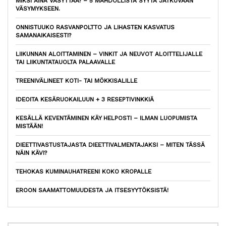
MIKSI AINA VÄSYTTÄÄ? – 5 MAHDOLLISTA SYYTÄ JATKUVAAN
VÄSYMYKSEEN.
ONNISTUUKO RASVANPOLTTO JA LIHASTEN KASVATUS
SAMANAIKAISESTI?
LIIKUNNAN ALOITTAMINEN – VINKIT JA NEUVOT ALOITTELIJALLE
TAI LIIKUNTATAUOLTA PALAAVALLE
TREENIVÄLINEET KOTI- TAI MÖKKISALILLE
IDEOITA KESÄRUOKAILUUN + 3 RESEPTIVINKKIÄ
KESÄLLÄ KEVENTÄMINEN KÄY HELPOSTI – ILMAN LUOPUMISTA
MISTÄÄN!
DIEETTIVASTUSTAJASTA DIEETTIVALMENTAJAKSI – MITEN TÄSSÄ
NÄIN KÄVI?
TEHOKAS KUMINAUHATREENI KOKO KROPALLE
EROON SAAMATTOMUUDESTA JA ITSESYYTÖKSISTÄ!