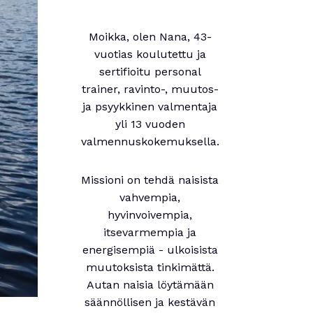
Moikka, olen Nana, 43-
vuotias koulutettu ja
sertifioitu personal
trainer, ravinto-, muutos-
ja psyykkinen valmentaja
yli 13 vuoden
valmennuskokemuksella.
Missioni on tehdä naisista
vahvempia,
hyvinvoivempia,
itsevarmempia ja
energisempiä - ulkoisista
muutoksista tinkimättä.
Autan naisia löytämään
säännöllisen ja kestävän