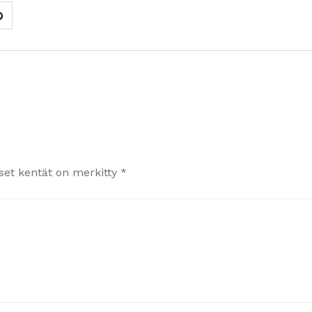
iset kentät on merkitty
*