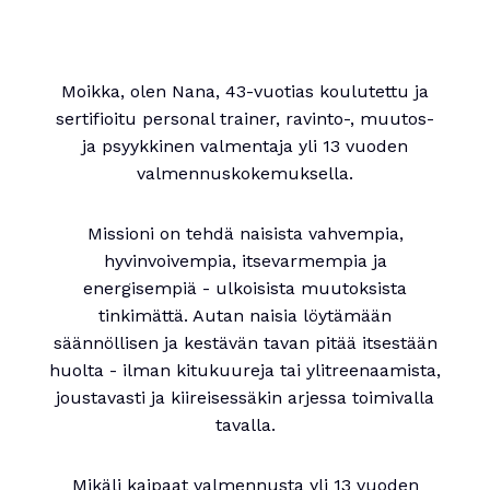
Moikka, olen Nana, 43-vuotias koulutettu ja
sertifioitu personal trainer, ravinto-, muutos-
ja psyykkinen valmentaja yli 13 vuoden
valmennuskokemuksella.
Missioni on tehdä naisista vahvempia,
hyvinvoivempia, itsevarmempia ja
energisempiä - ulkoisista muutoksista
tinkimättä. Autan naisia löytämään
säännöllisen ja kestävän tavan pitää itsestään
huolta - ilman kitukuureja tai ylitreenaamista,
joustavasti ja kiireisessäkin arjessa toimivalla
tavalla.
Mikäli kaipaat valmennusta yli 13 vuoden