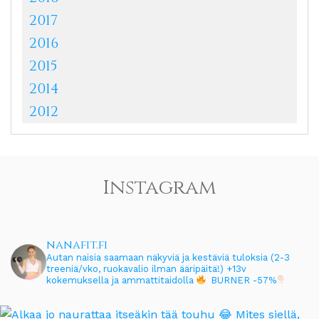
2017
2016
2015
2014
2012
Instagram
nanafit.fi
Autan naisia saamaan näkyviä ja kestäviä tuloksia (2-3
treeniä/vko, ruokavalio ilman ääripäitä!)
+13v
kokemuksella ja ammattitaidolla
BURNER -57%