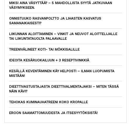
MIKSI AINA VÄSYTTÄÄ? – 5 MAHDOLLISTA SYYTÄ JATKUVAAN
VÄSYMYKSEEN.
ONNISTUUKO RASVANPOLTTO JA LIHASTEN KASVATUS
SAMANAIKAISESTI?
LIIKUNNAN ALOITTAMINEN – VINKIT JA NEUVOT ALOITTELIJALLE
TAI LIIKUNTATAUOLTA PALAAVALLE
TREENIVÄLINEET KOTI- TAI MÖKKISALILLE
IDEOITA KESÄRUOKAILUUN + 3 RESEPTIVINKKIÄ
KESÄLLÄ KEVENTÄMINEN KÄY HELPOSTI – ILMAN LUOPUMISTA
MISTÄÄN!
DIEETTIVASTUSTAJASTA DIEETTIVALMENTAJAKSI – MITEN TÄSSÄ
NÄIN KÄVI?
TEHOKAS KUMINAUHATREENI KOKO KROPALLE
EROON SAAMATTOMUUDESTA JA ITSESYYTÖKSISTÄ!