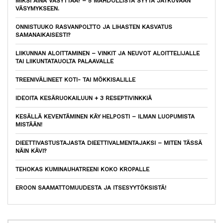
MIKSI AINA VÄSYTTÄÄ? – 5 MAHDOLLISTA SYYTÄ JATKUVAAN
VÄSYMYKSEEN.
ONNISTUUKO RASVANPOLTTO JA LIHASTEN KASVATUS
SAMANAIKAISESTI?
LIIKUNNAN ALOITTAMINEN – VINKIT JA NEUVOT ALOITTELIJALLE
TAI LIIKUNTATAUOLTA PALAAVALLE
TREENIVÄLINEET KOTI- TAI MÖKKISALILLE
IDEOITA KESÄRUOKAILUUN + 3 RESEPTIVINKKIÄ
KESÄLLÄ KEVENTÄMINEN KÄY HELPOSTI – ILMAN LUOPUMISTA
MISTÄÄN!
DIEETTIVASTUSTAJASTA DIEETTIVALMENTAJAKSI – MITEN TÄSSÄ
NÄIN KÄVI?
TEHOKAS KUMINAUHATREENI KOKO KROPALLE
EROON SAAMATTOMUUDESTA JA ITSESYYTÖKSISTÄ!