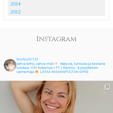
2014
2012
Instagram
nanafit.fi
Vahva keho, vahva mieli
Näkyviä, tuntuvia ja kestäviä
tuloksia
+13v kokemus | PT | Ravinto- & psyykkinen
valmentaja
LATAA RASVANPOLTON OPAS