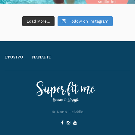
Load More...
Follow on Instagram
ETUSIVU
NANAFIT
© Nana Heikkilä