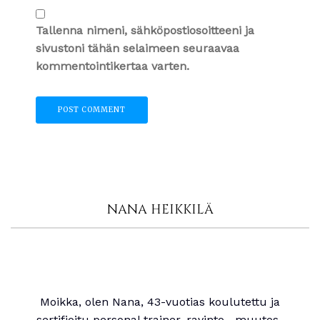
Tallenna nimeni, sähköpostiosoitteeni ja
sivustoni tähän selaimeen seuraavaa
kommentointikertaa varten.
NANA HEIKKILÄ
Moikka, olen Nana, 43-vuotias koulutettu ja
sertifioitu personal trainer, ravinto-, muutos-