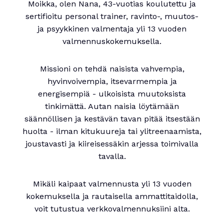
Moikka, olen Nana, 43-vuotias koulutettu ja
sertifioitu personal trainer, ravinto-, muutos-
ja psyykkinen valmentaja yli 13 vuoden
valmennuskokemuksella.
Missioni on tehdä naisista vahvempia,
hyvinvoivempia, itsevarmempia ja
energisempiä - ulkoisista muutoksista
tinkimättä. Autan naisia löytämään
säännöllisen ja kestävän tavan pitää itsestään
huolta - ilman kitukuureja tai ylitreenaamista,
joustavasti ja kiireisessäkin arjessa toimivalla
tavalla.
Mikäli kaipaat valmennusta yli 13 vuoden
kokemuksella ja rautaisella ammattitaidolla,
voit tutustua verkkovalmennuksiini alta.