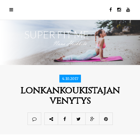
4.10.2017
lonkankoukistajan
venytys