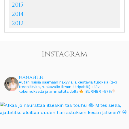
2015
2014
2012
Instagram
nanafit.fi
Autan naisia saamaan näkyviä ja kestäviä tuloksia (2-3
treeniä/vko, ruokavalio ilman ääripäitä!)
+13v
kokemuksella ja ammattitaidolla
BURNER -57%