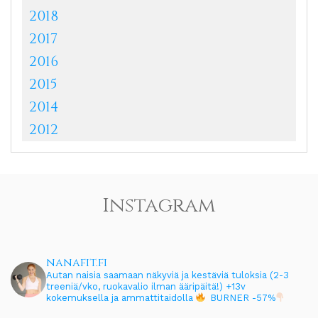
2018
2017
2016
2015
2014
2012
Instagram
nanafit.fi
Autan naisia saamaan näkyviä ja kestäviä tuloksia (2-3
treeniä/vko, ruokavalio ilman ääripäitä!)
+13v
kokemuksella ja ammattitaidolla
BURNER -57%