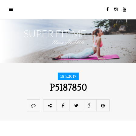
18.5.2017
P5187850