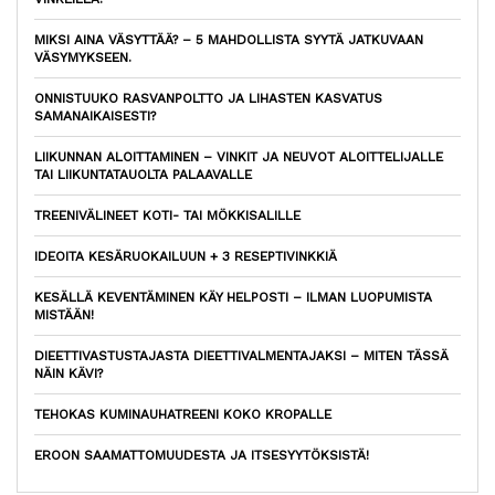
MIKSI AINA VÄSYTTÄÄ? – 5 MAHDOLLISTA SYYTÄ JATKUVAAN
VÄSYMYKSEEN.
ONNISTUUKO RASVANPOLTTO JA LIHASTEN KASVATUS
SAMANAIKAISESTI?
LIIKUNNAN ALOITTAMINEN – VINKIT JA NEUVOT ALOITTELIJALLE
TAI LIIKUNTATAUOLTA PALAAVALLE
TREENIVÄLINEET KOTI- TAI MÖKKISALILLE
IDEOITA KESÄRUOKAILUUN + 3 RESEPTIVINKKIÄ
KESÄLLÄ KEVENTÄMINEN KÄY HELPOSTI – ILMAN LUOPUMISTA
MISTÄÄN!
DIEETTIVASTUSTAJASTA DIEETTIVALMENTAJAKSI – MITEN TÄSSÄ
NÄIN KÄVI?
TEHOKAS KUMINAUHATREENI KOKO KROPALLE
EROON SAAMATTOMUUDESTA JA ITSESYYTÖKSISTÄ!