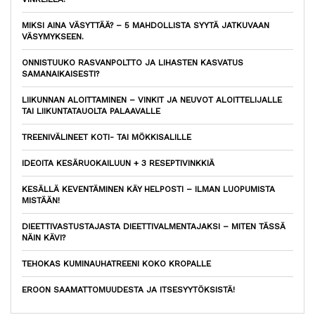
MIKSI AINA VÄSYTTÄÄ? – 5 MAHDOLLISTA SYYTÄ JATKUVAAN
VÄSYMYKSEEN.
ONNISTUUKO RASVANPOLTTO JA LIHASTEN KASVATUS
SAMANAIKAISESTI?
LIIKUNNAN ALOITTAMINEN – VINKIT JA NEUVOT ALOITTELIJALLE
TAI LIIKUNTATAUOLTA PALAAVALLE
TREENIVÄLINEET KOTI- TAI MÖKKISALILLE
IDEOITA KESÄRUOKAILUUN + 3 RESEPTIVINKKIÄ
KESÄLLÄ KEVENTÄMINEN KÄY HELPOSTI – ILMAN LUOPUMISTA
MISTÄÄN!
DIEETTIVASTUSTAJASTA DIEETTIVALMENTAJAKSI – MITEN TÄSSÄ
NÄIN KÄVI?
TEHOKAS KUMINAUHATREENI KOKO KROPALLE
EROON SAAMATTOMUUDESTA JA ITSESYYTÖKSISTÄ!