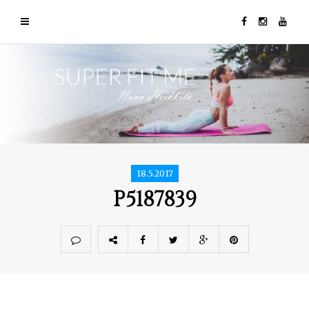
18.5.2017
P5187839