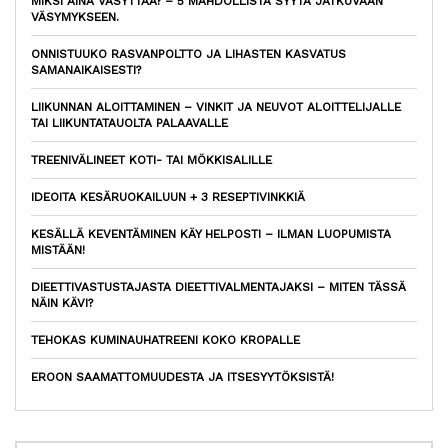
MIKSI AINA VÄSYTTÄÄ? – 5 MAHDOLLISTA SYYTÄ JATKUVAAN
VÄSYMYKSEEN.
ONNISTUUKO RASVANPOLTTO JA LIHASTEN KASVATUS
SAMANAIKAISESTI?
LIIKUNNAN ALOITTAMINEN – VINKIT JA NEUVOT ALOITTELIJALLE
TAI LIIKUNTATAUOLTA PALAAVALLE
TREENIVÄLINEET KOTI- TAI MÖKKISALILLE
IDEOITA KESÄRUOKAILUUN + 3 RESEPTIVINKKIÄ
KESÄLLÄ KEVENTÄMINEN KÄY HELPOSTI – ILMAN LUOPUMISTA
MISTÄÄN!
DIEETTIVASTUSTAJASTA DIEETTIVALMENTAJAKSI – MITEN TÄSSÄ
NÄIN KÄVI?
TEHOKAS KUMINAUHATREENI KOKO KROPALLE
EROON SAAMATTOMUUDESTA JA ITSESYYTÖKSISTÄ!