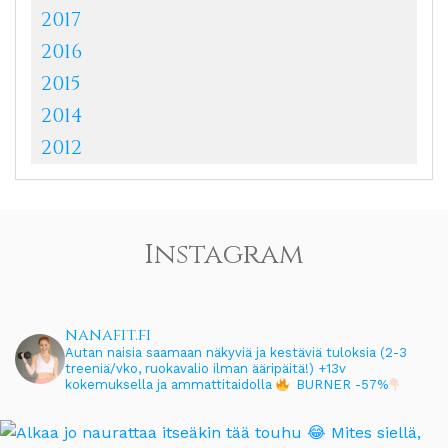
2017
2016
2015
2014
2012
Instagram
nanafit.fi
Autan naisia saamaan näkyviä ja kestäviä tuloksia (2-3
treeniä/vko, ruokavalio ilman ääripäitä!)
+13v
kokemuksella ja ammattitaidolla
BURNER -57%