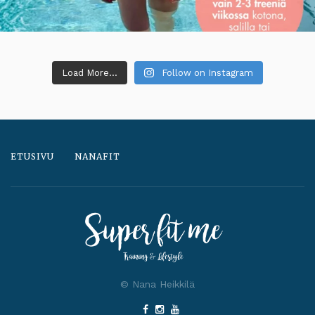
Load More...
Follow on Instagram
ETUSIVU
NANAFIT
© Nana Heikkilä