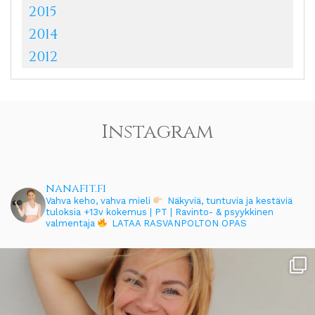
2015
2014
2012
Instagram
nanafit.fi
Vahva keho, vahva mieli
Näkyviä, tuntuvia ja kestäviä
tuloksia
+13v kokemus | PT | Ravinto- & psyykkinen
valmentaja
LATAA RASVANPOLTON OPAS