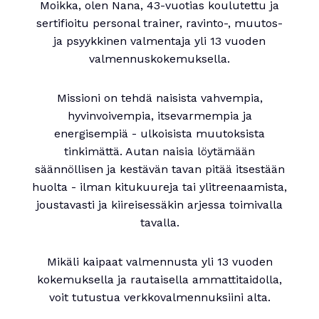
Moikka, olen Nana, 43-vuotias koulutettu ja
sertifioitu personal trainer, ravinto-, muutos-
ja psyykkinen valmentaja yli 13 vuoden
valmennuskokemuksella.
Missioni on tehdä naisista vahvempia,
hyvinvoivempia, itsevarmempia ja
energisempiä - ulkoisista muutoksista
tinkimättä. Autan naisia löytämään
säännöllisen ja kestävän tavan pitää itsestään
huolta - ilman kitukuureja tai ylitreenaamista,
joustavasti ja kiireisessäkin arjessa toimivalla
tavalla.
Mikäli kaipaat valmennusta yli 13 vuoden
kokemuksella ja rautaisella ammattitaidolla,
voit tutustua verkkovalmennuksiini alta.