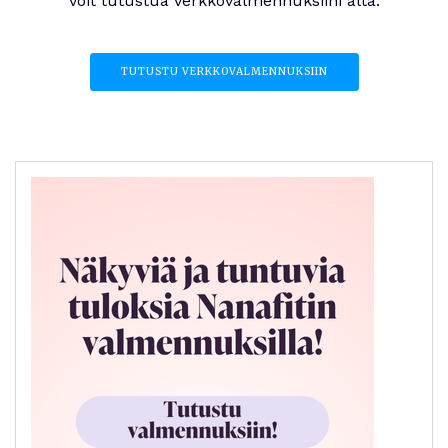
voit tutustua verkkovalmennuksiini alta.
TUTUSTU VERKKOVALMENNUKSIIN