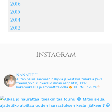
2016
2015
2014
2012
Instagram
nanafit.fi
Autan naisia saamaan näkyviä ja kestäviä tuloksia (2-3
treeniä/vko, ruokavalio ilman ääripäitä!)
+13v
kokemuksella ja ammattitaidolla
BURNER -57%