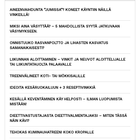
AINEENVAIHDUNTA ”JUMISSA”? KONEET KÄYNTIIN NÄILLÄ
VINKEILLÄ!
MIKSI AINA VÄSYTTÄÄ? – 5 MAHDOLLISTA SYYTÄ JATKUVAAN
VÄSYMYKSEEN.
ONNISTUUKO RASVANPOLTTO JA LIHASTEN KASVATUS
SAMANAIKAISESTI?
LIIKUNNAN ALOITTAMINEN – VINKIT JA NEUVOT ALOITTELIJALLE
TAI LIIKUNTATAUOLTA PALAAVALLE
TREENIVÄLINEET KOTI- TAI MÖKKISALILLE
IDEOITA KESÄRUOKAILUUN + 3 RESEPTIVINKKIÄ
KESÄLLÄ KEVENTÄMINEN KÄY HELPOSTI – ILMAN LUOPUMISTA
MISTÄÄN!
DIEETTIVASTUSTAJASTA DIEETTIVALMENTAJAKSI – MITEN TÄSSÄ
NÄIN KÄVI?
TEHOKAS KUMINAUHATREENI KOKO KROPALLE