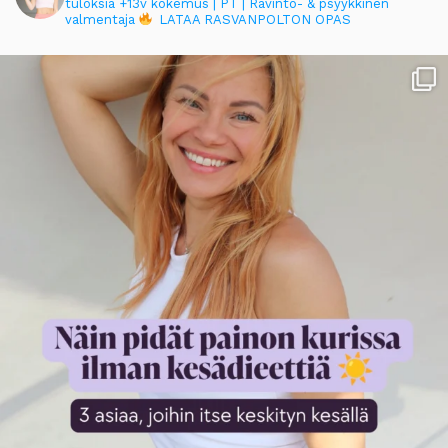
tuloksia
+13v kokemus | PT | Ravinto- & psyykkinen
valmentaja
LATAA RASVANPOLTON OPAS