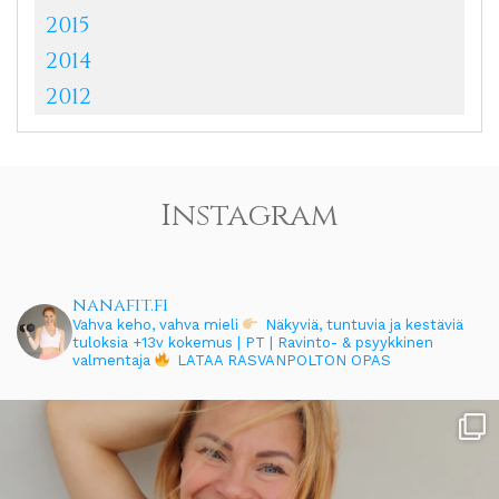
2015
2014
2012
Instagram
nanafit.fi
Vahva keho, vahva mieli
Näkyviä, tuntuvia ja kestäviä
tuloksia
+13v kokemus | PT | Ravinto- & psyykkinen
valmentaja
LATAA RASVANPOLTON OPAS