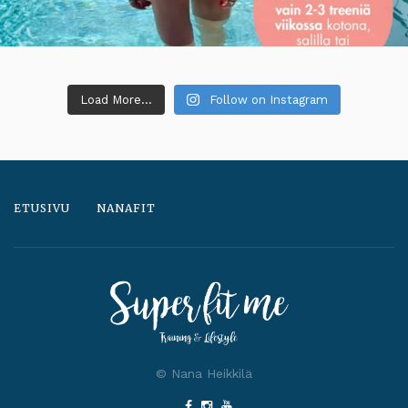
Load More...
Follow on Instagram
ETUSIVU
NANAFIT
© Nana Heikkilä