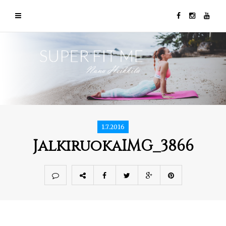
1.7.2016
JalkiruokaIMG_3866