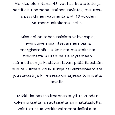
Moikka, olen Nana, 43-vuotias koulutettu ja
sertifioitu personal trainer, ravinto-, muutos-
ja psyykkinen valmentaja yli 13 vuoden
valmennuskokemuksella.
Missioni on tehdä naisista vahvempia,
hyvinvoivempia, itsevarmempia ja
energisempiä - ulkoisista muutoksista
tinkimättä. Autan naisia löytämään
säännöllisen ja kestävän tavan pitää itsestään
huolta - ilman kitukuureja tai ylitreenaamista,
joustavasti ja kiireisessäkin arjessa toimivalla
tavalla.
Mikäli kaipaat valmennusta yli 13 vuoden
kokemuksella ja rautaisella ammattitaidolla,
voit tutustua verkkovalmennuksiini alta.