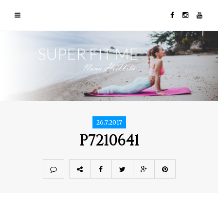
26.7.2017
P7210641