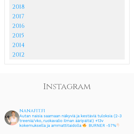
2018
2017
2016
2015
2014
2012
Instagram
nanafit.fi
Autan naisia saamaan näkyviä ja kestäviä tuloksia (2-3
treeniä/vko, ruokavalio ilman ääripäitä!)
+13v
kokemuksella ja ammattitaidolla
BURNER -57%