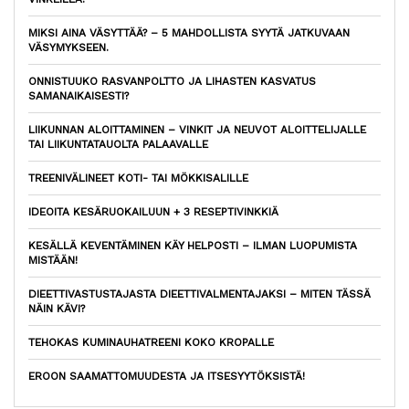
MIKSI AINA VÄSYTTÄÄ? – 5 MAHDOLLISTA SYYTÄ JATKUVAAN
VÄSYMYKSEEN.
ONNISTUUKO RASVANPOLTTO JA LIHASTEN KASVATUS
SAMANAIKAISESTI?
LIIKUNNAN ALOITTAMINEN – VINKIT JA NEUVOT ALOITTELIJALLE
TAI LIIKUNTATAUOLTA PALAAVALLE
TREENIVÄLINEET KOTI- TAI MÖKKISALILLE
IDEOITA KESÄRUOKAILUUN + 3 RESEPTIVINKKIÄ
KESÄLLÄ KEVENTÄMINEN KÄY HELPOSTI – ILMAN LUOPUMISTA
MISTÄÄN!
DIEETTIVASTUSTAJASTA DIEETTIVALMENTAJAKSI – MITEN TÄSSÄ
NÄIN KÄVI?
TEHOKAS KUMINAUHATREENI KOKO KROPALLE
EROON SAAMATTOMUUDESTA JA ITSESYYTÖKSISTÄ!