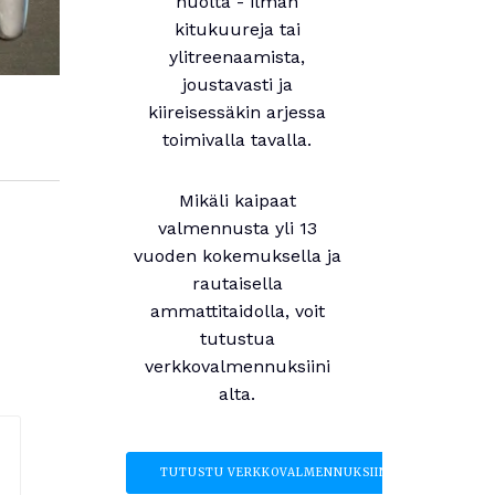
huolta - ilman
kitukuureja tai
ylitreenaamista,
joustavasti ja
kiireisessäkin arjessa
toimivalla tavalla.
Mikäli kaipaat
valmennusta yli 13
vuoden kokemuksella ja
rautaisella
ammattitaidolla, voit
tutustua
verkkovalmennuksiini
alta.
TUTUSTU VERKKOVALMENNUKSIIN