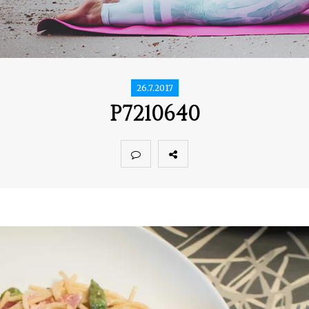
26.7.2017
P7210640