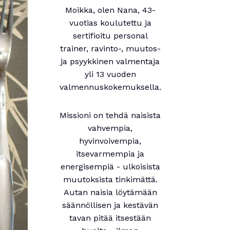
Moikka, olen Nana, 43-
vuotias koulutettu ja
sertifioitu personal
trainer, ravinto-, muutos-
ja psyykkinen valmentaja
yli 13 vuoden
valmennuskokemuksella.
Missioni on tehdä naisista
vahvempia,
hyvinvoivempia,
itsevarmempia ja
energisempiä - ulkoisista
muutoksista tinkimättä.
Autan naisia löytämään
säännöllisen ja kestävän
tavan pitää itsestään