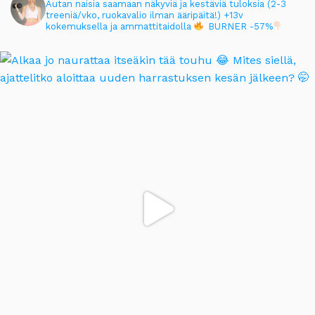
Autan naisia saamaan näkyviä ja kestäviä tuloksia (2-3
treeniä/vko, ruokavalio ilman ääripäitä!)
+13v
kokemuksella ja ammattitaidolla
BURNER -57%