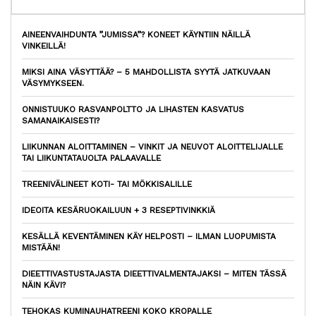
AINEENVAIHDUNTA ”JUMISSA”? KONEET KÄYNTIIN NÄILLÄ
VINKEILLÄ!
MIKSI AINA VÄSYTTÄÄ? – 5 MAHDOLLISTA SYYTÄ JATKUVAAN
VÄSYMYKSEEN.
ONNISTUUKO RASVANPOLTTO JA LIHASTEN KASVATUS
SAMANAIKAISESTI?
LIIKUNNAN ALOITTAMINEN – VINKIT JA NEUVOT ALOITTELIJALLE
TAI LIIKUNTATAUOLTA PALAAVALLE
TREENIVÄLINEET KOTI- TAI MÖKKISALILLE
IDEOITA KESÄRUOKAILUUN + 3 RESEPTIVINKKIÄ
KESÄLLÄ KEVENTÄMINEN KÄY HELPOSTI – ILMAN LUOPUMISTA
MISTÄÄN!
DIEETTIVASTUSTAJASTA DIEETTIVALMENTAJAKSI – MITEN TÄSSÄ
NÄIN KÄVI?
TEHOKAS KUMINAUHATREENI KOKO KROPALLE