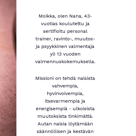
Moikka, olen Nana, 43-
vuotias koulutettu ja
sertifioitu personal
trainer, ravinto-, muutos-
ja psyykkinen valmentaja
yli 13 vuoden
valmennuskokemuksella.
Missioni on tehdä naisista
vahvempia,
hyvinvoivempia,
itsevarmempia ja
energisempiä - ulkoisista
muutoksista tinkimättä.
Autan naisia löytämään
säännöllisen ja kestävän