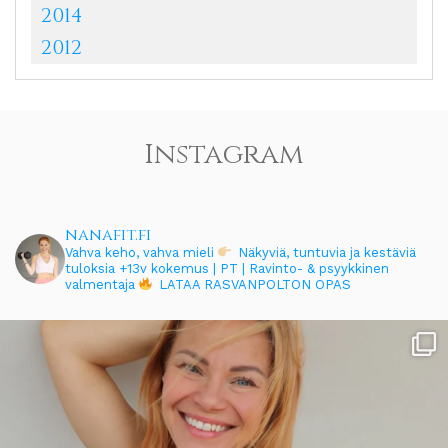
2014
2012
Instagram
nanafit.fi
Vahva keho, vahva mieli
Näkyviä, tuntuvia ja kestäviä
tuloksia
+13v kokemus | PT | Ravinto- & psyykkinen
valmentaja
LATAA RASVANPOLTON OPAS