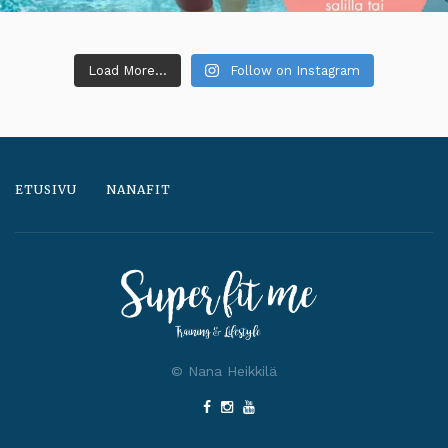
Load More...
Follow on Instagram
ETUSIVU
NANAFIT
© Nana Heikkilä