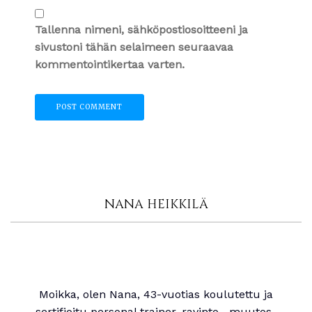
Tallenna nimeni, sähköpostiosoitteeni ja
sivustoni tähän selaimeen seuraavaa
kommentointikertaa varten.
NANA HEIKKILÄ
Moikka, olen Nana, 43-vuotias koulutettu ja
sertifioitu personal trainer, ravinto-, muutos-