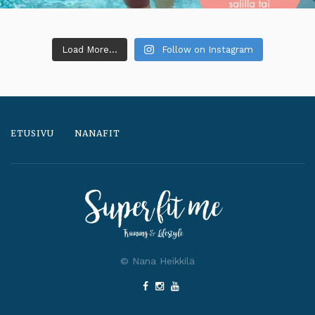
Load More...
Follow on Instagram
ETUSIVU
NANAFIT
© Nana Heikkilä