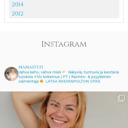
2014
2012
Instagram
nanafit.fi
Vahva keho, vahva mieli
Näkyviä, tuntuvia ja kestäviä
tuloksia
+13v kokemus | PT | Ravinto- & psyykkinen
valmentaja
LATAA RASVANPOLTON OPAS