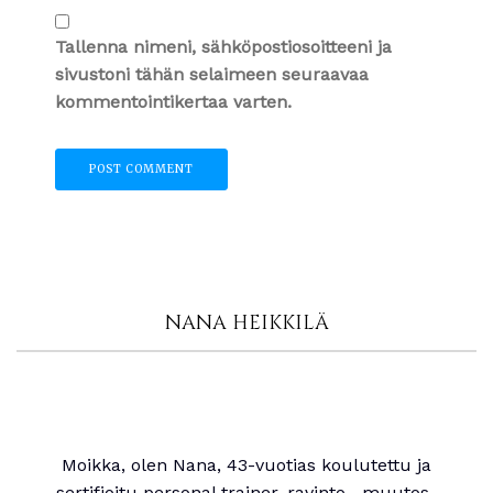
Tallenna nimeni, sähköpostiosoitteeni ja
sivustoni tähän selaimeen seuraavaa
kommentointikertaa varten.
NANA HEIKKILÄ
Moikka, olen Nana, 43-vuotias koulutettu ja
sertifioitu personal trainer, ravinto-, muutos-