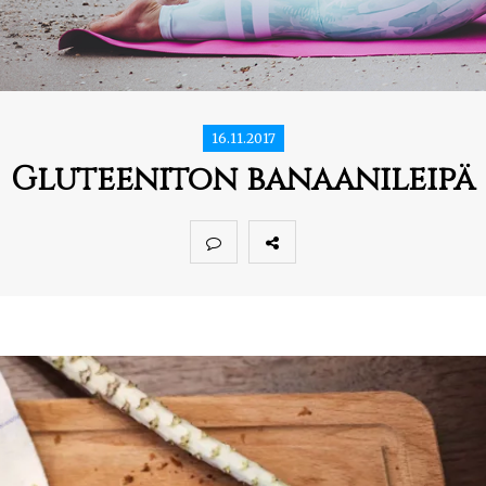
16.11.2017
Gluteeniton banaanileipä