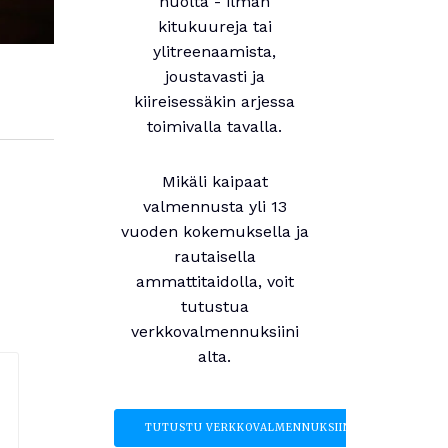
huolta - ilman
kitukuureja tai
ylitreenaamista,
joustavasti ja
kiireisessäkin arjessa
toimivalla tavalla.
Mikäli kaipaat
valmennusta yli 13
vuoden kokemuksella ja
rautaisella
ammattitaidolla, voit
tutustua
verkkovalmennuksiini
alta.
TUTUSTU VERKKOVALMENNUKSIIN