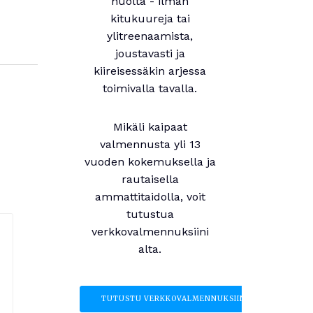
huolta - ilman
kitukuureja tai
ylitreenaamista,
joustavasti ja
kiireisessäkin arjessa
toimivalla tavalla.
Mikäli kaipaat
valmennusta yli 13
vuoden kokemuksella ja
rautaisella
ammattitaidolla, voit
tutustua
verkkovalmennuksiini
alta.
TUTUSTU VERKKOVALMENNUKSIIN