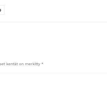
iset kentät on merkitty
*