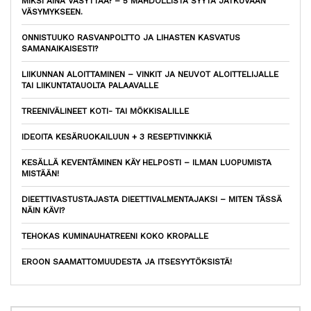
MIKSI AINA VÄSYTTÄÄ? – 5 MAHDOLLISTA SYYTÄ JATKUVAAN
VÄSYMYKSEEN.
ONNISTUUKO RASVANPOLTTO JA LIHASTEN KASVATUS
SAMANAIKAISESTI?
LIIKUNNAN ALOITTAMINEN – VINKIT JA NEUVOT ALOITTELIJALLE
TAI LIIKUNTATAUOLTA PALAAVALLE
TREENIVÄLINEET KOTI- TAI MÖKKISALILLE
IDEOITA KESÄRUOKAILUUN + 3 RESEPTIVINKKIÄ
KESÄLLÄ KEVENTÄMINEN KÄY HELPOSTI – ILMAN LUOPUMISTA
MISTÄÄN!
DIEETTIVASTUSTAJASTA DIEETTIVALMENTAJAKSI – MITEN TÄSSÄ
NÄIN KÄVI?
TEHOKAS KUMINAUHATREENI KOKO KROPALLE
EROON SAAMATTOMUUDESTA JA ITSESYYTÖKSISTÄ!