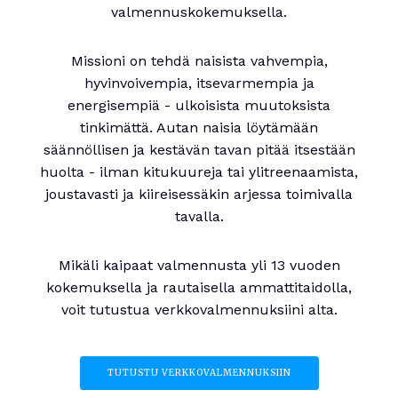
valmennuskokemuksella.
Missioni on tehdä naisista vahvempia,
hyvinvoivempia, itsevarmempia ja
energisempiä - ulkoisista muutoksista
tinkimättä. Autan naisia löytämään
säännöllisen ja kestävän tavan pitää itsestään
huolta - ilman kitukuureja tai ylitreenaamista,
joustavasti ja kiireisessäkin arjessa toimivalla
tavalla.
Mikäli kaipaat valmennusta yli 13 vuoden
kokemuksella ja rautaisella ammattitaidolla,
voit tutustua verkkovalmennuksiini alta.
TUTUSTU VERKKOVALMENNUKSIIN