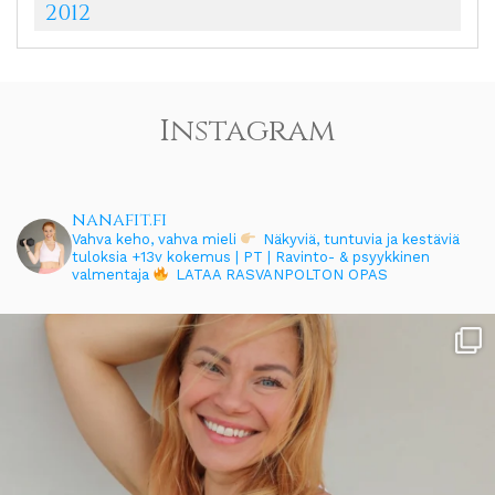
2012
Instagram
nanafit.fi
Vahva keho, vahva mieli
Näkyviä, tuntuvia ja kestäviä
tuloksia
+13v kokemus | PT | Ravinto- & psyykkinen
valmentaja
LATAA RASVANPOLTON OPAS