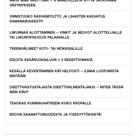
MIKSI AINA VÄSYTTÄÄ? – 5 MAHDOLLISTA SYYTÄ JATKUVAAN
VÄSYMYKSEEN.
ONNISTUUKO RASVANPOLTTO JA LIHASTEN KASVATUS
SAMANAIKAISESTI?
LIIKUNNAN ALOITTAMINEN – VINKIT JA NEUVOT ALOITTELIJALLE
TAI LIIKUNTATAUOLTA PALAAVALLE
TREENIVÄLINEET KOTI- TAI MÖKKISALILLE
IDEOITA KESÄRUOKAILUUN + 3 RESEPTIVINKKIÄ
KESÄLLÄ KEVENTÄMINEN KÄY HELPOSTI – ILMAN LUOPUMISTA
MISTÄÄN!
DIEETTIVASTUSTAJASTA DIEETTIVALMENTAJAKSI – MITEN TÄSSÄ
NÄIN KÄVI?
TEHOKAS KUMINAUHATREENI KOKO KROPALLE
EROON SAAMATTOMUUDESTA JA ITSESYYTÖKSISTÄ!