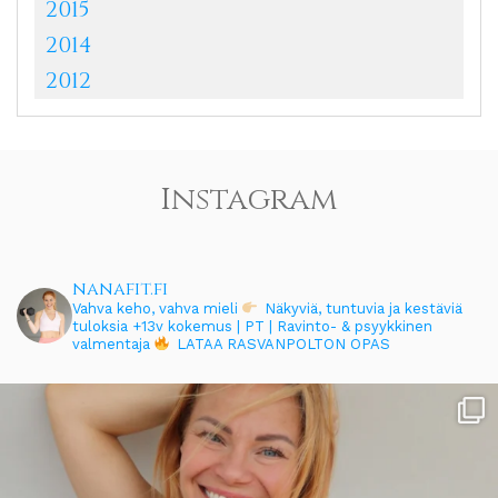
2015
2014
2012
Instagram
nanafit.fi
Vahva keho, vahva mieli
Näkyviä, tuntuvia ja kestäviä
tuloksia
+13v kokemus | PT | Ravinto- & psyykkinen
valmentaja
LATAA RASVANPOLTON OPAS