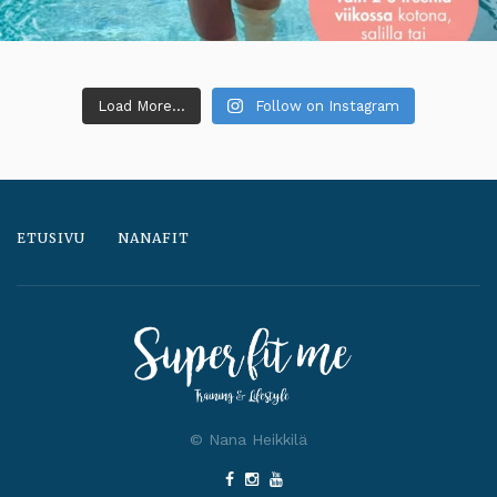
Load More...
Follow on Instagram
ETUSIVU
NANAFIT
© Nana Heikkilä