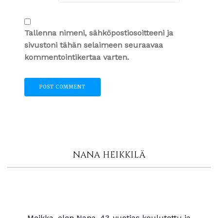
Tallenna nimeni, sähköpostiosoitteeni ja
sivustoni tähän selaimeen seuraavaa
kommentointikertaa varten.
NANA HEIKKILÄ
Moikka, olen Nana, 43-vuotias koulutettu ja