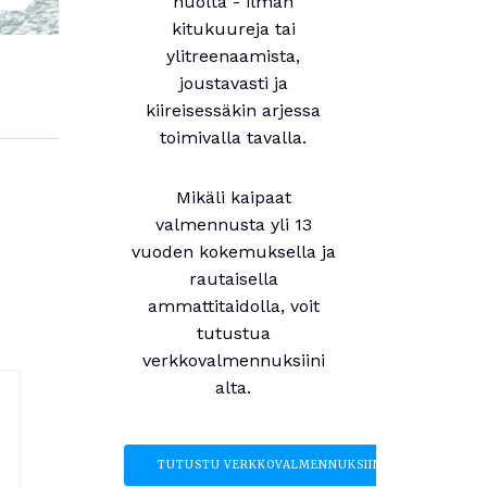
huolta - ilman
kitukuureja tai
ylitreenaamista,
joustavasti ja
kiireisessäkin arjessa
toimivalla tavalla.
Mikäli kaipaat
valmennusta yli 13
vuoden kokemuksella ja
rautaisella
ammattitaidolla, voit
tutustua
verkkovalmennuksiini
alta.
TUTUSTU VERKKOVALMENNUKSIIN