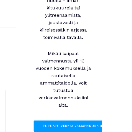
huolta - ilman
kitukuureja tai
ylitreenaamista,
joustavasti ja
kiireisessäkin arjessa
toimivalla tavalla.
Mikäli kaipaat
valmennusta yli 13
vuoden kokemuksella ja
rautaisella
ammattitaidolla, voit
tutustua
verkkovalmennuksiini
alta.
TUTUSTU VERKKOVALMENNUKSIIN