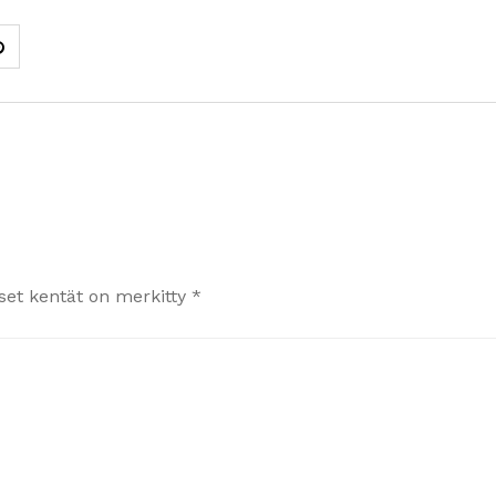
iset kentät on merkitty
*