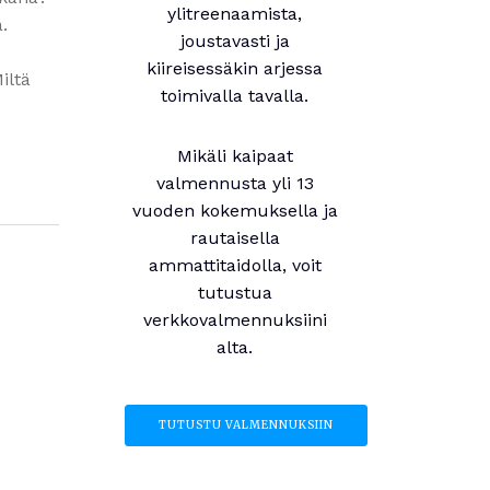
ylitreenaamista,
.
joustavasti ja
kiireisessäkin arjessa
iltä
toimivalla tavalla.
Mikäli kaipaat
valmennusta yli 13
vuoden kokemuksella ja
rautaisella
ammattitaidolla, voit
tutustua
verkkovalmennuksiini
alta.
TUTUSTU VALMENNUKSIIN