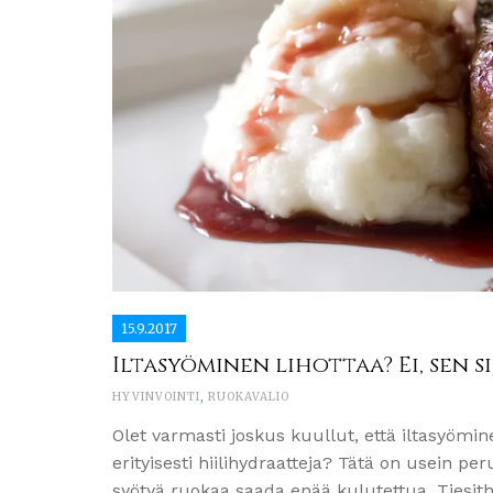
15.9.2017
Iltasyöminen lihottaa? Ei, sen s
HYVINVOINTI
,
RUOKAVALIO
Olet varmasti joskus kuullut, että iltasyömin
erityisesti hiilihydraatteja? Tätä on usein pe
syötyä ruokaa saada enää kulutettua. Tiesit