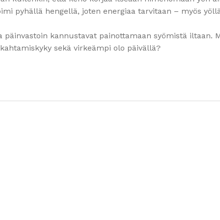
oimi pyhällä hengellä, joten energiaa tarvitaan – myös yöllä
a päinvastoin kannustavat painottamaan syömistä iltaan. M
kahtamiskyky sekä virkeämpi olo päivällä?