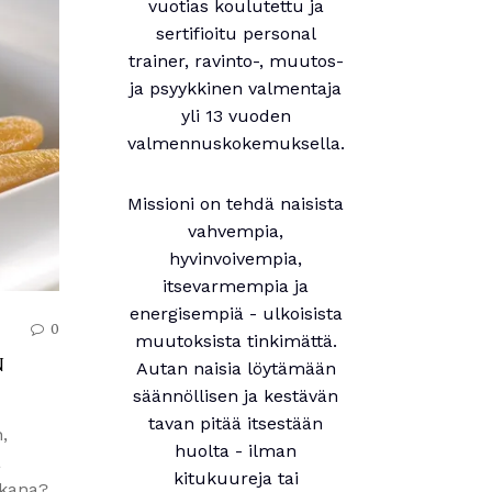
vuotias koulutettu ja
sertifioitu personal
trainer, ravinto-, muutos-
ja psyykkinen valmentaja
yli 13 vuoden
valmennuskokemuksella.
Missioni on tehdä naisista
vahvempia,
hyvinvoivempia,
itsevarmempia ja
energisempiä - ulkoisista
0
muutoksista tinkimättä.
n
Autan naisia löytämään
säännöllisen ja kestävän
tavan pitää itsestään
,
huolta - ilman
ä
kitukuureja tai
ikana?