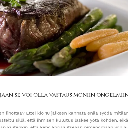
ijaan se voi olla vastaus moniin ongelmii
en lihottaa? Ettei klo 18 jälkeen kannata enää syödä mitään
rusteltu sillä, että ihmisen kulutus laskee yötä kohden, eik
hän kuitenkin, että keho korjaa itseään nimenomaan yön a