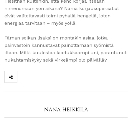
Tiesithän kuitenkin, että keho korjaa itseään
nimenomaan yön aikana? Nämä korjausoperaatiot
eivät valitettavasti toimi pyhällä hengellä, joten
energiaa tarvitaan – myös yöllä.
Tämän seikan lisäksi on montakin asiaa, jotka
päinvastoin kannustavat painottamaan syömistä
iltaan. Miltä kuulostaa laadukkaampi uni, parantunut
nukahtamiskyky sekä virkeämpi olo päivällä?
NANA HEIKKILÄ