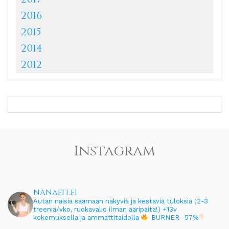
2016
2015
2014
2012
Instagram
nanafit.fi
Autan naisia saamaan näkyviä ja kestäviä tuloksia (2-3
treeniä/vko, ruokavalio ilman ääripäitä!)
+13v
kokemuksella ja ammattitaidolla
BURNER -57%