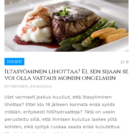
15.9.2017
0
Iltasyöminen lihottaa? Ei, sen sijaan se
voi olla vastaus moniin ongelmiin
HYVINVOINTI
,
RUOKAVALIO
Olet varmasti joskus kuullut, että iltasyöminen
lihottaa? Ettei klo 18 jälkeen kannata enää syödä
mitään, erityisesti hiilihydraatteja? Tätä on usein
perusteltu sillä, että ihmisen kulutus laskee yötä
kohden, eikä syötyä ruokaa saada enää kulutettua.