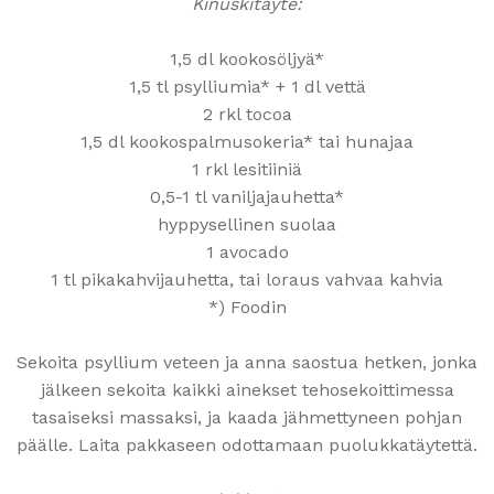
Kinuskitäyte:
1,5 dl kookosöljyä*
1,5 tl psylliumia* + 1 dl vettä
2 rkl tocoa
1,5 dl kookospalmusokeria* tai hunajaa
1 rkl lesitiiniä
0,5-1 tl vaniljajauhetta*
hyppysellinen suolaa
1 avocado
1 tl pikakahvijauhetta, tai loraus vahvaa kahvia
*) Foodin
Sekoita psyllium veteen ja anna saostua hetken, jonka
jälkeen sekoita kaikki ainekset tehosekoittimessa
tasaiseksi massaksi, ja kaada jähmettyneen pohjan
päälle. Laita pakkaseen odottamaan puolukkatäytettä.