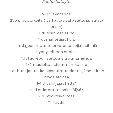
Puolukkatäyte:
2-2,5 avocadoa
250 g puolukoita (jos käytät pakastettuja, sulata
ensin)
1 dl riisinlesejauhe
1 dl mantelijauhoja
1 rkl geenimuuntelematonta soijalesitiiniä
hyppysellinen suolaa
1dl tuorepuristettua sitruunamehua
1/2 raastettua sitruunan kuorta
1 dl hunajaa tai kookospalmunektaria, itse laitoin
myös steviaa
1-1 tl vaniljajauhetta*
2 dl sulatettua kookosöljyä*
2 dl kookoskermaa
*) Foodin