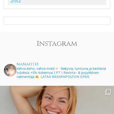
2012
Instagram
nanafit.fi
Vahva keho, vahva mieli
Näkyviä, tuntuvia ja kestäviä
tuloksia
+13v kokemus | PT | Ravinto- & psyykkinen
valmentaja
LATAA RASVANPOLTON OPAS