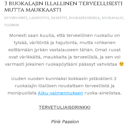
3 ruokalajin illallinen terveellisesti
mutta maukkaasti
HYVINVOINTI
,
LAIHDUTUS
,
RESEPTIT
,
RUOKAPÄIVÄKIRJA
,
RUOKAVALIO
,
YLEINEN
Monesti saan kuulla, että terveellinen ruokailu on
tylsää, väritöntä ja hajutonta, mutta rohkenen
esittämään jyrkän vastalauseen tähän. Omat ruoat
ovat värikkäitä, maukkaita ja terveellisiä, ja sen voi
varmasti jokainen ruokapöytääni päässyt vahvistaa
Uuden vuoden kunniaksi kokkasin ystävälleni 3
ruokalajin illallisen noudattaen terveellistä ja
monipuolista
Alku-valmennuksen
ruoka-ainelistaa.
TERVETULIAISDRINKKI
Pink Passion