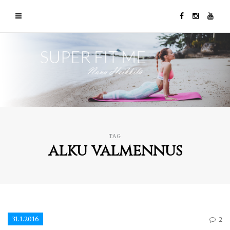
TAG
alku valmennus
31.1.2016
2