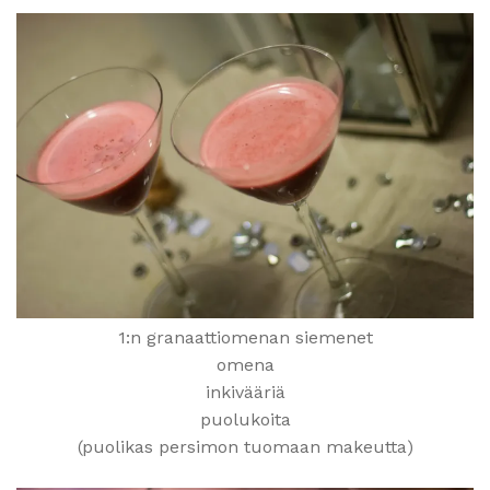
1:n granaattiomenan siemenet
omena
inkivääriä
puolukoita
(puolikas persimon tuomaan makeutta)