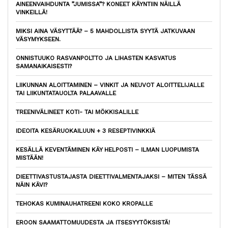
AINEENVAIHDUNTA ”JUMISSA”? KONEET KÄYNTIIN NÄILLÄ
VINKEILLÄ!
MIKSI AINA VÄSYTTÄÄ? – 5 MAHDOLLISTA SYYTÄ JATKUVAAN
VÄSYMYKSEEN.
ONNISTUUKO RASVANPOLTTO JA LIHASTEN KASVATUS
SAMANAIKAISESTI?
LIIKUNNAN ALOITTAMINEN – VINKIT JA NEUVOT ALOITTELIJALLE
TAI LIIKUNTATAUOLTA PALAAVALLE
TREENIVÄLINEET KOTI- TAI MÖKKISALILLE
IDEOITA KESÄRUOKAILUUN + 3 RESEPTIVINKKIÄ
KESÄLLÄ KEVENTÄMINEN KÄY HELPOSTI – ILMAN LUOPUMISTA
MISTÄÄN!
DIEETTIVASTUSTAJASTA DIEETTIVALMENTAJAKSI – MITEN TÄSSÄ
NÄIN KÄVI?
TEHOKAS KUMINAUHATREENI KOKO KROPALLE
EROON SAAMATTOMUUDESTA JA ITSESYYTÖKSISTÄ!