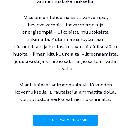
valmennuskokemuksella.
Missioni on tehdä naisista vahvempia,
hyvinvoivempia, itsevarmempia ja
energisempiä - ulkoisista muutoksista
tinkimättä. Autan naisia löytämään
säännöllisen ja kestävän tavan pitää itsestään
huolta - ilman kitukuureja tai ylitreenaamista,
joustavasti ja kiireisessäkin arjessa toimivalla
tavalla.
Mikäli kaipaat valmennusta yli 13 vuoden
kokemuksella ja rautaisella ammattitaidolla,
voit tutustua verkkovalmennuksiini alta.
TUTUSTU VALMENNUKSIIN