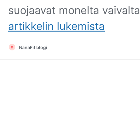
suojaavat monelta vaivalta.
Pakaralihakset
artikkelin
lukemista
kuntoon
tällä
salitreenillä
NanaFit blogi